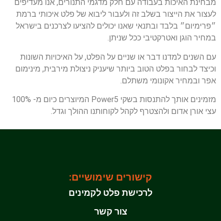
מבחינת האיכות בעבודה עם חלק מדגמי התנורים, אנו מעדיפים
לעצור את הייצור בשלב זה ולעבור ליבוא של פלט איכותי ברמת
״פרימיום״ בלבד ובתנאי שאנו יכולים להציעו לצרכנים בישראל
במחיר הוגן ואטרקטיבי ככל שניתן.
עם השנים למדנו דבר או שניים על הפלט, על האיכויות השונות
וכיצד לבחור בפלט הטוב ביותר שיעניק ניצולת מירבית, מינימום
אפר ובמחיר אקונומי משתלם.
מזמינים אותך להתנסות בשקי Power5 המיוצרים כיום מ- 100%
עצי אורן אדום ולהצטרף לקהל לקוחותנו ההולך וגדל.
קישורים שימושיים:
לרכישת פלט לקמינים
צור קשר