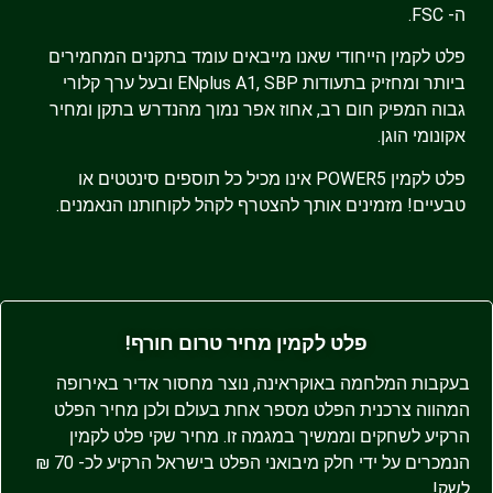
ה- FSC.
פלט לקמין הייחודי שאנו מייבאים עומד בתקנים המחמירים
ביותר ומחזיק בתעודות ENplus A1, SBP ובעל ערך קלורי
גבוה המפיק חום רב, אחוז אפר נמוך מהנדרש בתקן ומחיר
אקונומי הוגן.
פלט לקמין POWER5 אינו מכיל כל תוספים סינטטים או
טבעיים!
מזמינים אותך להצטרף לקהל לקוחותנו הנאמנים.
פלט לקמין מחיר טרום חורף!
בעקבות המלחמה באוקראינה, נוצר מחסור אדיר באירופה
המהווה צרכנית הפלט מספר אחת בעולם ולכן מחיר הפלט
הרקיע לשחקים וממשיך במגמה זו. מחיר שקי פלט לקמין
הנמכרים על ידי חלק מיבואני הפלט בישראל הרקיע לכ- 70 ₪
לשק!