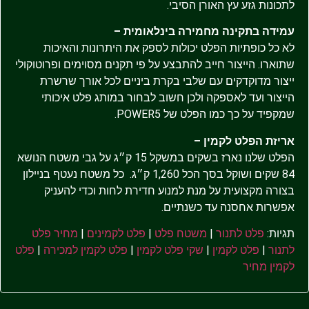
לתכונות גזע עץ האורן הסיבי.
עמידה בתקינה מחמירה בינלאומית –
לא כל כופתיות הפלט יכולות לספק את היתרונות והאיכות
שתוארו. הייצור חייב להתבצע על פי תקנים מסוימים ופרוטוקולי
ייצור מדוקדקים עם שלבי בקרת ביניים לכל אורך שרשרת
הייצור ועד לאספקה ולכן חשוב לבחור במותג פלט איכותי
שמקפיד על כך כמו הפלט של POWER5.
אריזת הפלט לקמין –
הפלט שלנו נארז בשקים במשקל 15 ק״ג על גבי משטח הנושא
84 שקים ושוקל בסך הכל 1,260 ק״ג. כל משטח נעטף בניילון
בצורה מקצועית על מנת למנוע חדירת לחות וכדי להעניק
אפשרות אחסנה עד כשנתיים.
תגיות:
פלט לתנור
|
משטח פלט
|
פלט לקמינים
|
מחיר פלט
לתנור
|
פלט לקמין
|
שקי פלט לקמין
|
פלט לקמין למכירה
|
פלט
לקמין מחיר