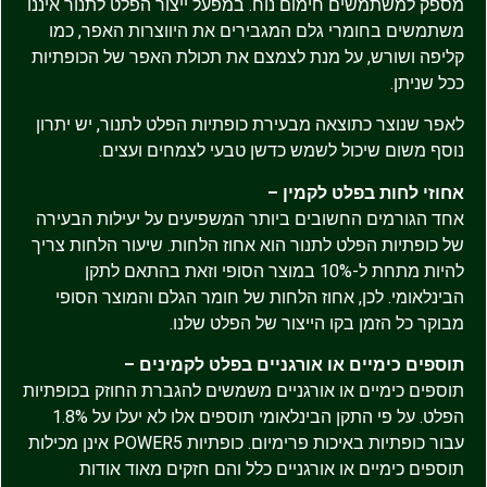
מספק למשתמשים חימום נוח. במפעל ייצור הפלט לתנור איננו
משתמשים בחומרי גלם המגבירים את היווצרות האפר, כמו
קליפה ושורש, על מנת לצמצם את תכולת האפר של הכופתיות
ככל שניתן.
לאפר שנוצר כתוצאה מבעירת כופתיות הפלט לתנור, יש יתרון
נוסף משום שיכול לשמש כדשן טבעי לצמחים ועצים.
אחוזי לחות בפלט לקמין –
אחד הגורמים החשובים ביותר המשפיעים על יעילות הבעירה
של כופתיות הפלט לתנור הוא אחוז הלחות. שיעור הלחות צריך
להיות מתחת ל-10% במוצר הסופי וזאת בהתאם לתקן
הבינלאומי. לכן, אחוז הלחות של חומר הגלם והמוצר הסופי
מבוקר כל הזמן בקו הייצור של הפלט שלנו.
תוספים כימיים או אורגניים בפלט לקמינים –
תוספים כימיים או אורגניים משמשים להגברת החוזק בכופתיות
הפלט. על פי התקן הבינלאומי תוספים אלו לא יעלו על 1.8%
עבור כופתיות באיכות פרימיום. כופתיות POWER5 אינן מכילות
תוספים כימיים או אורגניים כלל והם חזקים מאוד אודות