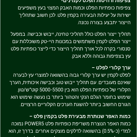
צפיפות ודחיסות הפלט לקמינים-
צפיפות כופתיות הפלט וכמות האבק המצוי בעץ משפיעים
ישירות על יעילות הבעירה בקמין פלט. לכן חשוב שתהליך
הייצור יתבצע בצורה נכונה.
תהליך ייצור הפלט כולל תהליכי טחינה, ייבוש וכבישה. במפעל
ייצור הפלט לקמין משתמשים במכונות היי-טק משוכללות עם
סנסורי בקרה לכל אורך תהליך הייצור כדי לייצר כופתיות פלט
עץ בצפיפות גבוהה וללא אבק.
ערך קלורי לפלט –
לפלט לקמין יש ערך קלורי גבוה בהשוואה למוצרי עץ לבערה
שאינם מעובדים. עם תהליך ייבוש טוב וכבישה איכותית, הערך
הקלורי של כופתיות הפלט הוא בין 5000-5500 קוט”ש/טון.
שימוש בחומר הגלם הנקי והטהור ביותר בו נעשה שימוש הוא
הגורם החשוב ביותר להשגת הערכים הקלוריים הרצויים.
כמות האפר שנותרת מבעירת פלט בקמין פלט –
כמות האפר הנוצרת משריפת כופתיות פלט POWER5 נמוכה
למדי (כ-0.5%) בהשוואה לדלקים מוצקים אחרים. בדרך זו, הוא