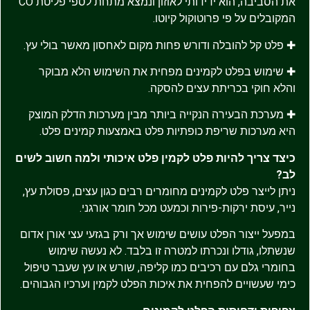
את הסביבה, הוא ידידותי לאוזון ונמצא מתחת לספי פליטת CO
המקובלים על פי פרוטוקול קיוטו.
✚ פלט קל להובלה ודורש פחות מקום לאחסון מאשר בולי עץ.
✚ שימוש בפלט לקמינים מפחית את השימוש הלא מבוקר
והלא חוקי בכריתת עצים להסקה.
✚ מערכת הבעירה הנקייה ביותר מבין מערכות הדלק המוצק
היא מערכות שריפת כופתיות פלט באמצעות קמינים פלט.
כיצד צריך להיות פלט לקמין פלט איכותי ולמה חשוב לשים
לב?
ניתן לייצר פלט לקמינים מחומרים רבים כגון עצים, פסולת עץ,
נייר, עיסת ירקות-פירות וכמעט מכל חומר אורגני.
במפעל ייצור הפלט עושים שימוש אך ורק בגזעי עצי אורן אדום
שנשתלו, גודלו ונכרתו למטרה זו בלבד. לא נעשה שימוש
בחומרי גלם עם רכיבים כמו קליפה, שורש או עץ שעבר טיפול
כימי שעשויים להפחית את איכות הפלט לקמין וערכיו הגבוהים.